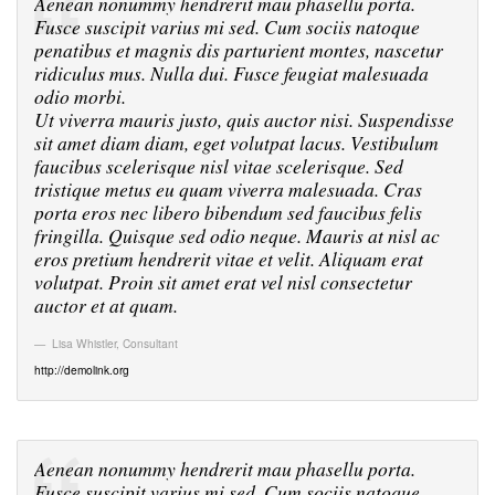
Aenean nonummy hendrerit mau phasellu porta.
Fusce suscipit varius mi sed. Cum sociis natoque
penatibus et magnis dis parturient montes, nascetur
ridiculus mus. Nulla dui. Fusce feugiat malesuada
odio morbi.
Ut viverra mauris justo, quis auctor nisi. Suspendisse
sit amet diam diam, eget volutpat lacus. Vestibulum
faucibus scelerisque nisl vitae scelerisque. Sed
tristique metus eu quam viverra malesuada. Cras
porta eros nec libero bibendum sed faucibus felis
fringilla. Quisque sed odio neque. Mauris at nisl ac
eros pretium hendrerit vitae et velit. Aliquam erat
volutpat. Proin sit amet erat vel nisl consectetur
auctor et at quam.
Lisa Whistler
,
Consultant
http://demolink.org
Aenean nonummy hendrerit mau phasellu porta.
Fusce suscipit varius mi sed. Cum sociis natoque